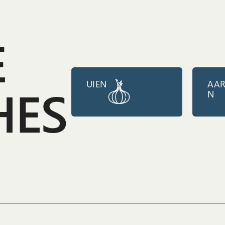
E
UIEN
AAR
HES
N