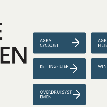
E
AGRA
AGR
EN
CYCLOJET
FILT
KETTINGFILTER
WIN
OVERDRUKSYST
EMEN