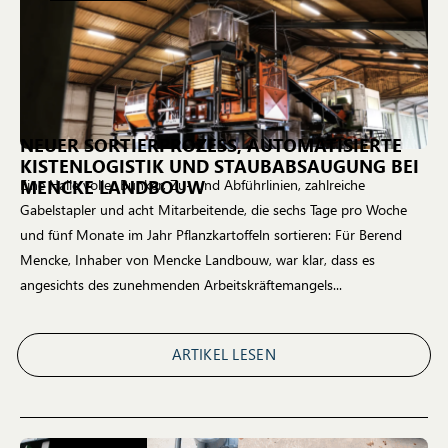
NEUER SORTIERPROZESS, AUTOMATISIERTE
KISTENLOGISTIK UND STAUBABSAUGUNG BEI
MENCKE LANDBOUW
Eine Halle voller Bunker, Zu- und Abführlinien, zahlreiche
Gabelstapler und acht Mitarbeitende, die sechs Tage pro Woche
und fünf Monate im Jahr Pflanzkartoffeln sortieren: Für Berend
Mencke, Inhaber von Mencke Landbouw, war klar, dass es
angesichts des zunehmenden Arbeitskräftemangels...
ARTIKEL LESEN