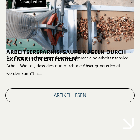
Neuigkeiten
ARBEITSERSPARNIS: SAURE KUGELN DURCH
EXTRAKTION ENTFERNEN!
Das Entfernen der sauren Kugeln ist immer eine arbeitsintensive
Arbeit. Wie toll, dass dies nun durch die Absaugung erledigt
werden kann?! Es...
ARTIKEL LESEN