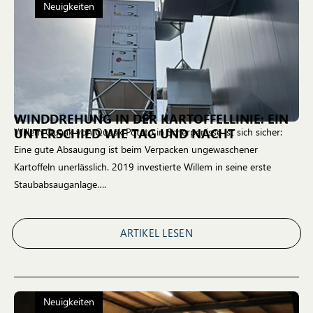
Neuigkeiten
WINDDREHUNG IN DER KARTOFFELLINIE: EIN
UNTERSCHIED WIE TAG UND NACHT
Willem Quaak von Quaak Potato in Scherpenisse ist sich sicher:
Eine gute Absaugung ist beim Verpacken ungewaschener
Kartoffeln unerlässlich. 2019 investierte Willem in seine erste
Staubabsauganlage….
ARTIKEL LESEN
Neuigkeiten