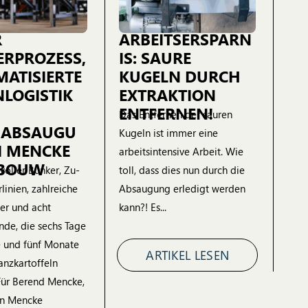
R
ARBEITSERSPARN
ERPROZESS,
IS: SAURE
ATISIERTE
KUGELN DURCH
NLOGISTIK
EXTRAKTION
ENTFERNEN!
Das Entfernen der sauren
BABSAUGU
Kugeln ist immer eine
I MENCKE
arbeitsintensive Arbeit. Wie
BOUW
voller Bunker, Zu-
toll, dass dies nun durch die
linien, zahlreiche
Absaugung erledigt werden
er und acht
kann?! Es...
nde, die sechs Tage
 und fünf Monate
ARTIKEL LESEN
anzkartoffeln
 Für Berend Mencke,
on Mencke