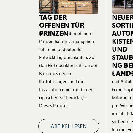
TAG DER
NEUE
OFFENEN TÜR
SORTI
PRINZEN
AUTOM
Das Kartoffelunternehmen
KISTE
Prinzen hat im vergangenen
UND
Jahr eine bedeutende
STAU
Entwicklung durchlaufen. Zu
NG BE
den Höhepunkten zählten der
LAND
Bau eines neuen
Eine Halle 
Kartoffellagers und die
und Abführ
Installation einer modernen
Gabelstapl
optischen Sortieranlage.
Mitarbeite
Dieses Projekt….
pro Woche
im Jahr Pfl
sortieren:
ARTIKEL LESEN
Inhaber v