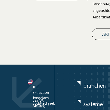
Landbouw, 
angesicht
Arbeitskrä
ART
branchen
JDC
Extraction
Jongejans
527 W.
systeme
Luchttechniek
McGregor