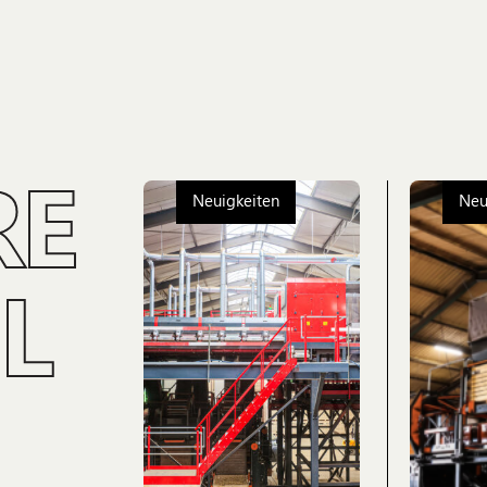
RE
Neuigkeiten
Neu
L