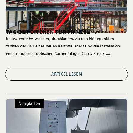
TAG DER OFFENEN TÜR PRINZEN
Das Kartoffelunternehmen Prinzen hat im vergangenen Jahr eine
bedeutende Entwicklung durchlaufen. Zu den Höhepunkten
zählten der Bau eines neuen Kartoffellagers und die Installation
einer modernen optischen Sortieranlage. Dieses Projekt….
ARTIKEL LESEN
Neuigkeiten