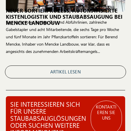
NEUER SORTIERPROZESS, AUTOMATISIERTE
KISTENLOGISTIK UND STAUBABSAUGUNG BEI
MENCKE LANDBOUW
Eine Halle voller Bunker, Zu- und Abführlinien, zahlreiche
Gabelstapler und acht Mitarbeitende, die sechs Tage pro Woche
und fünf Monate im Jahr Pflanzkartoffeln sortieren: Für Berend
Mencke, Inhaber von Mencke Landbouw, war klar, dass es
angesichts des zunehmenden Arbeitskräftemangels...
ARTIKEL LESEN
SIE INTERESSIEREN SICH
KONTAKTI
FÜR UNSERE
EREN SIE
STAUBABSAUGLÖSUNGEN
UNS
ODER SUCHEN WEITERE