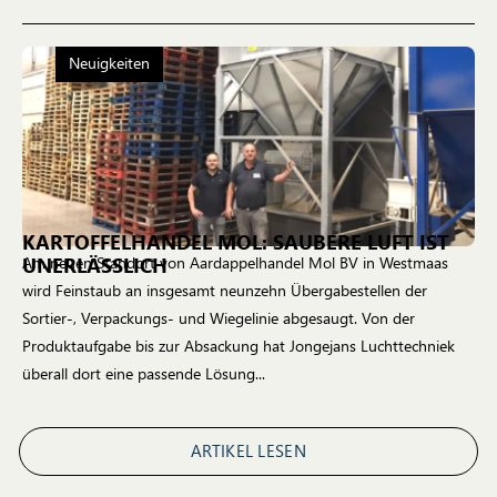
Neuigkeiten
KARTOFFELHANDEL MOL: SAUBERE LUFT IST
UNERLÄSSLICH
Am neuen Standort von Aardappelhandel Mol BV in Westmaas
wird Feinstaub an insgesamt neunzehn Übergabestellen der
Sortier-, Verpackungs- und Wiegelinie abgesaugt. Von der
Produktaufgabe bis zur Absackung hat Jongejans Luchttechniek
überall dort eine passende Lösung...
ARTIKEL LESEN