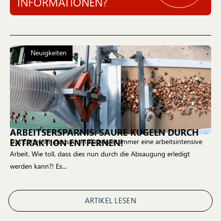
INFORMATIONEN?
Neuigkeiten
ARBEITSERSPARNIS: SAURE KUGELN DURCH
EXTRAKTION ENTFERNEN!
Das Entfernen der sauren Kugeln ist immer eine arbeitsintensive
Arbeit. Wie toll, dass dies nun durch die Absaugung erledigt
werden kann?! Es...
ARTIKEL LESEN