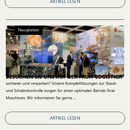
ARTIKEL LESEN
Neuigkeiten
BESUCHEN SIE UNS AUF DER FRUIT LOGISTICA
Möchten auch Sie Kartoffeln oder Zwiebeln möglichst effizient
sortieren und verpacken? Unsere Komplettlösungen zur Staub-
und Schalenkontrolle sorgen für einen optimalen Betrieb Ihrer
Maschinen. Wir informieren Sie gerne …
ARTIKEL LESEN