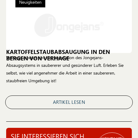
Neuigkeiten
KARTOFFELSTAUBABSAUGUNG IN DEN
BERGEN VON VERHAGE
Verhage arbeitet seit der Installation des Jongejans-
Absaugsystems in saubererer und gesünderer Luft. Erleben Sie
selbst, wie viel angenehmer die Arbeit in einer saubereren,
staubfreien Umgebung ist!
ARTIKEL LESEN
SIE INTERESSIEREN SICH