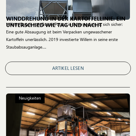
WINDDREHUNG IN DER KARTOFFELLINIE: EIN
UNTERSCHIED WIE TAG UND NACHT
Willem Quaak von Quaak Potato in Scherpenisse ist sich sicher:
Eine gute Absaugung ist beim Verpacken ungewaschener
Kartoffeln unerlässlich. 2019 investierte Willem in seine erste
Staubabsauganlage….
ARTIKEL LESEN
Neuigkeiten