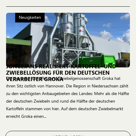
Neuigkeiten
JONGEJANS REALISIERT KARTOFFEL- UND
ZWIEBELLÖSUNG FÜR DEN DEUTSCHEN
VERARBEITER GROKA
Die deutsche Kartoffel- und Zwiebelgenossenschaft Groka hat
ihren Sitz östlich von Hannover. Die Region in Niedersachsen zählt
zu den wichtigsten Anbaugebieten des Landes: Mehr als die Hälfte
der deutschen Zwiebeln und rund die Hälfte der deutschen
Kartoffeln stammen von hier. Auf dem deutschen Zwiebelmarkt
erreicht Groka einen...