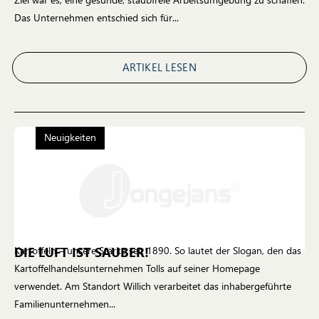
Das Unternehmen entschied sich für...
ARTIKEL LESEN
Neuigkeiten
DIE LUFT IST SAUBER!
Kartoffeln – unsere Stärke seit 1890. So lautet der Slogan, den das
Kartoffelhandelsunternehmen Tolls auf seiner Homepage
verwendet. Am Standort Willich verarbeitet das inhabergeführte
Familienunternehmen...