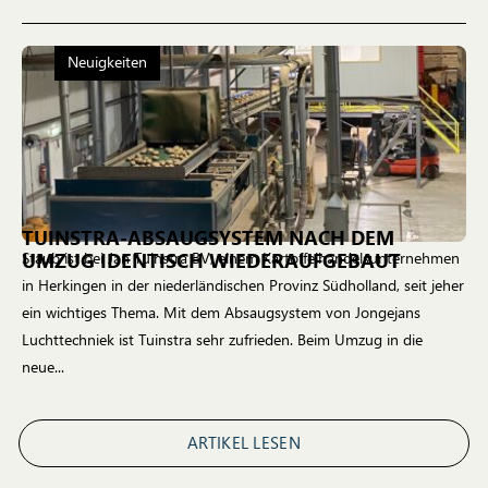
Neuigkeiten
TUINSTRA-ABSAUGSYSTEM NACH DEM
UMZUG IDENTISCH WIEDERAUFGEBAUT
Staub ist bei Jan Tuinstra BV, einem Kartoffelhandelsunternehmen
in Herkingen in der niederländischen Provinz Südholland, seit jeher
ein wichtiges Thema. Mit dem Absaugsystem von Jongejans
Luchttechniek ist Tuinstra sehr zufrieden. Beim Umzug in die
neue...
ARTIKEL LESEN