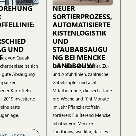
DREHUNG
NEUER
R
SORTIERPROZESS,
FFELLINIE:
AUTOMATISIERTE
KISTENLOGISTIK
SCHIED
UND
AG UND
STAUBABSAUGU
T
NG BEI MENCKE
aak von Quaak
LANDBOUW
cherpenisse ist sich
Eine Halle voller Bunker, Zu-
ne gute Absaugung
und Abführlinien, zahlreiche
erpacken
Gabelstapler und acht
ener Kartoffeln
Mitarbeitende, die sechs Tage
h. 2019 investierte
pro Woche und fünf Monate
seine erste
im Jahr Pflanzkartoffeln
uganlage….
sortieren: Für Berend Mencke,
Inhaber von Mencke
Landbouw, war klar, dass es