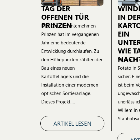
TAG DER
WIND
OFFENEN TÜR
IN DE
PRINZEN
KARTO
Das Kartoffelunternehmen
EIN
Prinzen hat im vergangenen
UNTER
Jahr eine bedeutende
WIE T
Entwicklung durchlaufen. Zu
NACH
den Höhepunkten zählten der
Willem Qu
Bau eines neuen
Potato in S
Kartoffellagers und die
sicher: Ei
Installation einer modernen
ist beim V
optischen Sortieranlage.
ungewasch
Dieses Projekt….
unerlässlic
Willem in 
Staubabsa
ARTIKEL LESEN