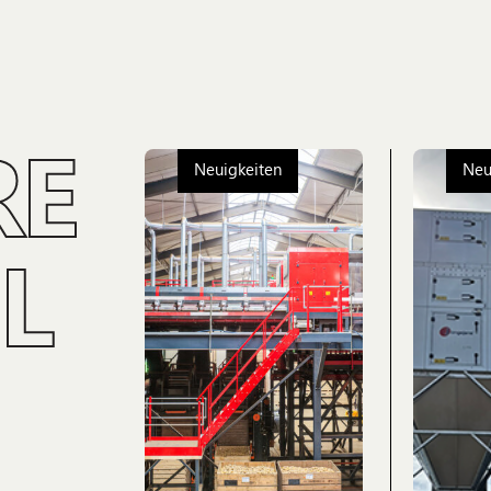
RE
Neuigkeiten
Neu
L