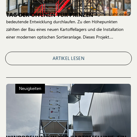
TAG DER OFFENEN TÜR PRINZEN
Das Kartoffelunternehmen Prinzen hat im vergangenen Jahr eine
bedeutende Entwicklung durchlaufen. Zu den Höhepunkten
zählten der Bau eines neuen Kartoffellagers und die Installation
einer modernen optischen Sortieranlage. Dieses Projekt….
ARTIKEL LESEN
Neuigkeiten