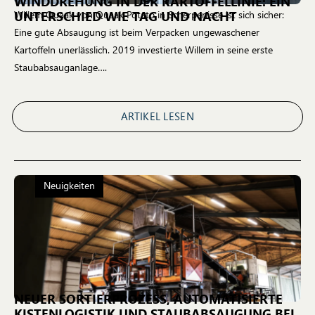
WINDDREHUNG IN DER KARTOFFELLINIE: EIN
UNTERSCHIED WIE TAG UND NACHT
Willem Quaak von Quaak Potato in Scherpenisse ist sich sicher:
Eine gute Absaugung ist beim Verpacken ungewaschener
Kartoffeln unerlässlich. 2019 investierte Willem in seine erste
Staubabsauganlage….
ARTIKEL LESEN
Neuigkeiten
NEUER SORTIERPROZESS, AUTOMATISIERTE
KISTENLOGISTIK UND STAUBABSAUGUNG BEI