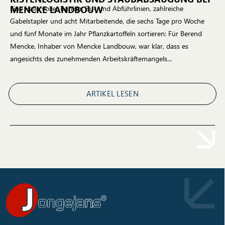
MENCKE LANDBOUW
Eine Halle voller Bunker, Zu- und Abführlinien, zahlreiche
Gabelstapler und acht Mitarbeitende, die sechs Tage pro Woche
und fünf Monate im Jahr Pflanzkartoffeln sortieren: Für Berend
Mencke, Inhaber von Mencke Landbouw, war klar, dass es
angesichts des zunehmenden Arbeitskräftemangels...
ARTIKEL LESEN