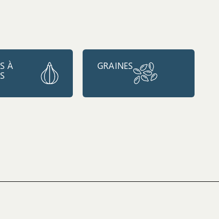
S À
GRAINES
RS